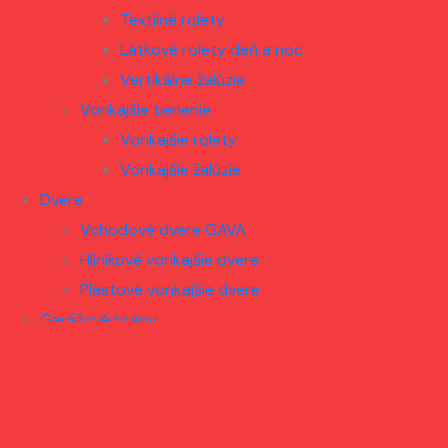
Textilné rolety
Látkové rolety deň a noc
Vertikálne žalúzie
Vonkajšie tienenie
Vonkajšie rolety
Vonkajšie žalúzie
Dvere
Vchodové dvere GAVA
Hliníkové vonkajšie dvere
Plastové vonkajšie dvere
Garážové brány
Krídlové brány
Sekciové brány
Doplnky
Siete proti hmyzu