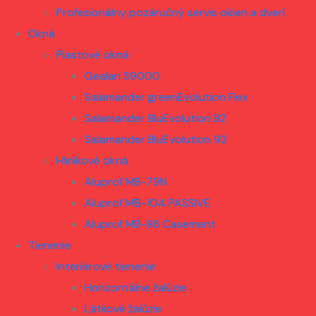
Profesionálny pozáručný servis okien a dverí
Okná
Plastové okná
Gealan S9000
Salamander greenEvolution Flex
Salamander BluEvolution 82
Salamander BluEvolution 92
Hliníkové okná
Aluprof MB-79N
Aluprof MB-104 PASSIVE
Aluprof MB-86 Casement
Tienenie
Interiérové tienenie
Horizontálne žalúzie
Látkové žalúzie