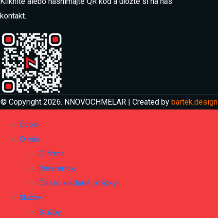
Kliknite alebo nasnímajte QR kód a uložte si na nás
kontakt.
© Copyright 2026. NNOVOCHMELAR | Created by
bartek.design
Úvod
O nás
O firme
Referencie
Často kladené otázky
Služby
Služby