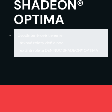
SHADEON®
OPTIMA
Úvod
Interiérové tienenie
Látkové rolety deň a noc
Textilná roleta DEN NOC SHADEON® OPTIMA