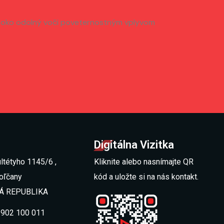
 vysoko odolný voči poveternostným vplyvom
Digitálna Vizitka
ltétyho 1145/6 ,
Kliknite alebo nasnímajte QR
oľčany
kód a uložte si na nás kontakt.
Á REPUBLIKA
1 902 100 011