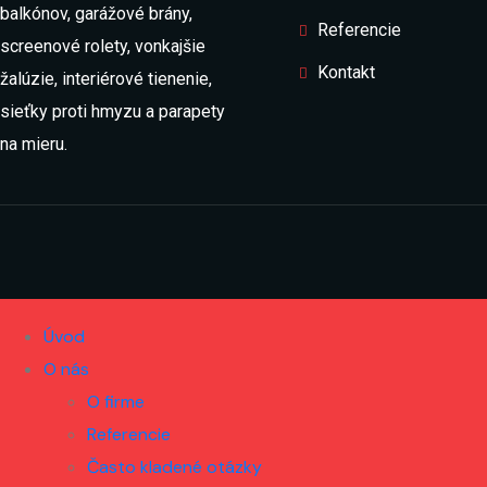
balkónov, garážové brány,
Referencie
screenové rolety, vonkajšie
Kontakt
žalúzie, interiérové tienenie,
sieťky proti hmyzu a parapety
na mieru.
Úvod
O nás
O firme
Referencie
Často kladené otázky