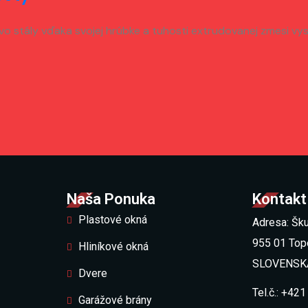
arovo stály vďaka svojej hrúbke a tuhosti extrudovanej zmesi
Naša Ponuka
Kontakt
Plastové okná
Adresa: Šku
955 01 Top
Hliníkové okná
SLOVENSK
Dvere
Tel.č.: +42
Garážové brány