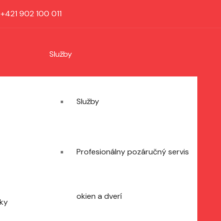
:
+421 902 100 011
Služby
Služby
Profesionálny pozáručný servis
okien a dverí
zky