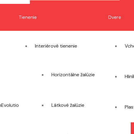
Tienenie
Dvere
Interiérové tienenie
Vch
Horizontálne žalúzie
Hlin
Evolution Flex
Látkové žalúzie
Plas