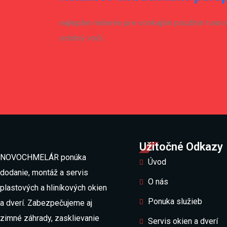
najlepšie riešenie pre vonkajšie použitie tv
odolný voči..
Užitočné Odkazy
NOVOCHMELÁR ponúka
Úvod
dodanie, montáž a servis
O nás
plastových a hliníkových okien
Ponuka služieb
a dverí. Zabezpečujeme aj
zimné záhrady, zasklievanie
Servis okien a dverí