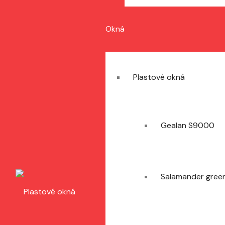
Okná
Plastové okná
Gealan S9000
Salamander green