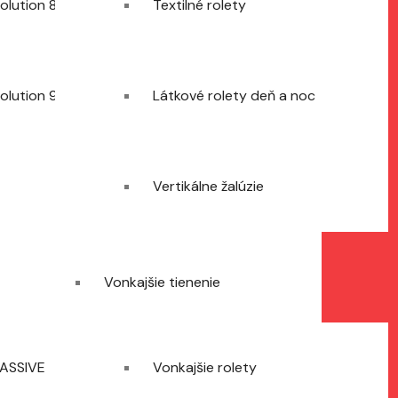
olution 82
Textilné rolety
olution 92
Látkové rolety deň a noc
Vertikálne žalúzie
Vonkajšie tienenie
PASSIVE
Vonkajšie rolety