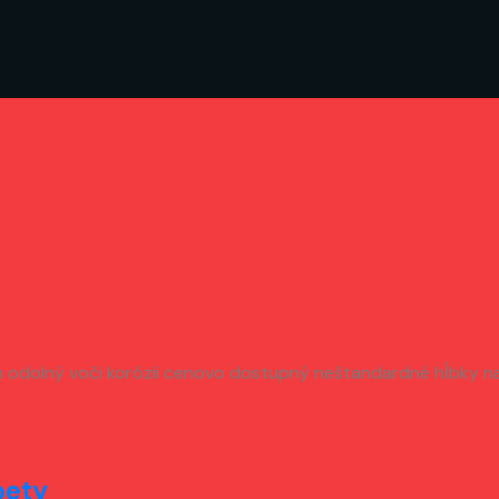
m odolný voči korózii cenovo dostupný neštandardné hĺbky
pety