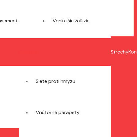
asement
Vonkajšie žalúzie
Doplnky
Strechy
Kon
Siete proti hmyzu
Vnútorné parapety