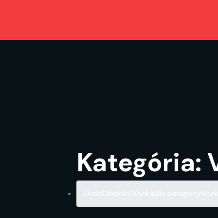
Kategória:
Úvod
Doplnky
Vonkajšie parapety
Vonk