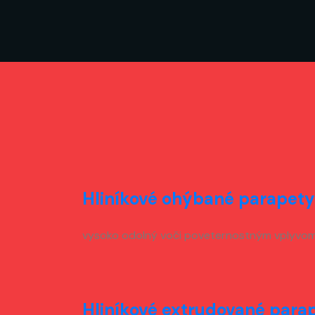
Hliníkové ohýbané parapety
vysoko odolný voči poveternostným vplyvo
Hliníkové extrudované para