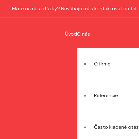
Máte na nás otázky? Neváhajte nás kontaktovať na tel.
Úvod
O nás
O firme
Referencie
Často kladené otá