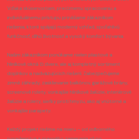
Vďaka skúsenostiam, precíznemu spracovaniu a
individuálnemu prístupu prinášame zákazníkom
riešenia, ktoré spájajú moderný vzhľad, spoľahlivú
funkčnosť, dlhú životnosť a vysoký komfort bývania.
Našim zákazníkom ponúkame nielen plastové a
hliníkové okná či dvere, ale aj kompletný sortiment
doplnkov a nadväzujúcich riešení. Zabezpečujeme
zimné záhrady, zasklievanie balkónov, garážové brány,
screenové rolety, vonkajšie hliníkové žalúzie, interiérové
žalúzie a rolety, sieťky proti hmyzu, ako aj vnútorné a
vonkajšie parapety.
Každý projekt riešime na mieru – od odborného
poradenstva a presného zamerania až po