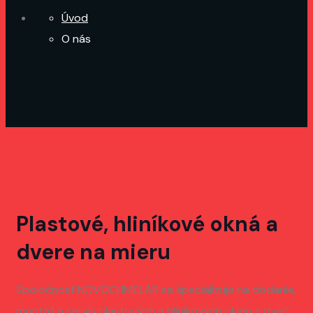
Úvod
O nás
O NÁS
Plastové, hliníkové okná a
dvere na mieru
Spoločnosť NOVOCHMELÁR sa špecializuje na dodanie,
montáž a servis plastových a hliníkových okien a dverí.